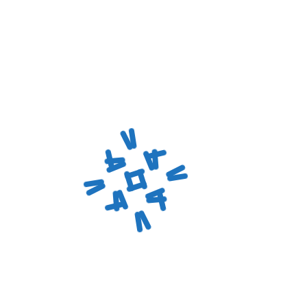
ПОЧЕМУ ВЫБИРАЮТ
СЕРВИС MEDLASER?
Собственный склад
запчастей:
Вам не нужно
ждать детали из Китая
месяцами. Диодные
сборки, лампы, блоки
питания и помпы всегда в
наличии.