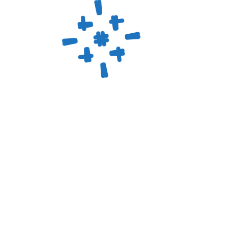
РБОНОВОГО ПИЛИНГА (1320 
 это оптический фильтр, который преобразует выходное из
идеально поглощается частицами углеродного нано-геля, ч
и безопасной.
или имеет микротрещины, мощность вспышки падает. В так
чтобы вернуть процедуре заявленную результативность.
АНИЯ ОРИГИНАЛЬНОЙ НАСАДКИ:
оектирована так, чтобы энергия распределялась равномерн
н из качественного сплава, устойчивого к термическим на
резьба позволяет использовать насадку на большинстве по
ИЮ:
ый конец манипулы неодимового лазера. Используется искл
очищать линзу после каждой процедуры мягкой салфеткой, 