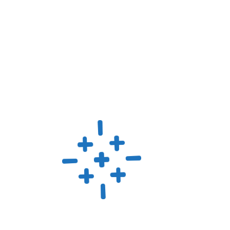
вспышек.
Чистый спектр:
Кварцевое стекло
пропускает весь диапазон света для
максимальной энергии импульса.
ТЕХНИЧЕСКИЕ ХАРАКТЕРИСТИКИ
Название
Лампа для неодимового
товара
лазера 7 мм
(ксеноновая)
Диаметр (D)
7 мм
Тип
Жидкостное (вода)
охлаждения
Lasertech, ADSS, Honkon, Kes,
Совместимость
MBT,Medlaser NG001PRO
*Обратите внимание: длина лампы подбирается
индивидуально. При заказе сообщите менеджеру
размеры вашей старой детали.
КАК ИЗМЕРИТЬ ЛАМПУ ПЕРЕД
ПОКУПКОЙ?