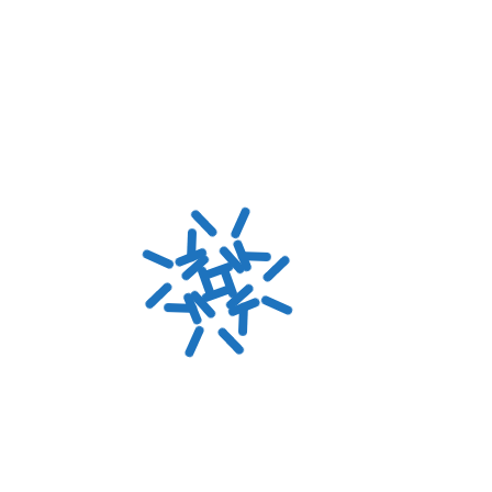
ЖКА И СЕРВИС
окой квалификации и стерильных условий. Неправильная ус
разрушению оптических покрытий и выходу аппарата из стр
извести профессиональную замену излучателя в вашем обор
оборудования, рекомендуем обратить внимание на наши го
 MEDLASER:
аллы Nd:YAG, прошедшие выходной контроль качества. При
оверке системы охлаждения, что критично для ресурса ново